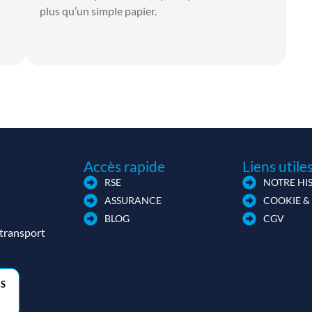
plus qu’un simple papier.
Accès rapide
Liens utile
RSE
NOTRE HI
ASSURANCE
COOKIE &
BLOG
CGV
 transport
SS