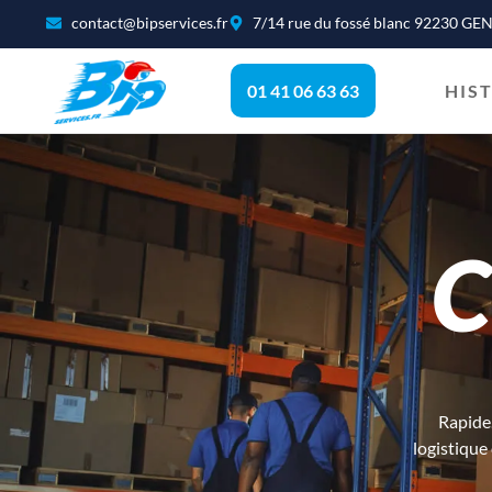
contact@bipservices.fr
7/14 rue du fossé blanc 92230 G
01 41 06 63 63
HIS
C
Rapide.
logistique