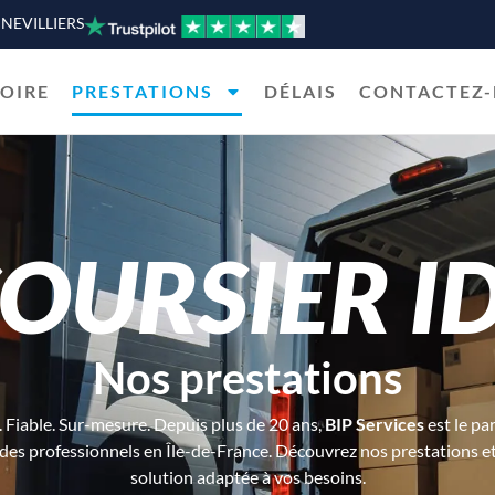
ENNEVILLIERS
TOIRE
PRESTATIONS
DÉLAIS
CONTACTEZ
OURSIER I
Nos prestations
 Fiable. Sur-mesure. Depuis plus de 20 ans,
BIP Services
est le pa
 des professionnels en Île-de-France. Découvrez nos prestations et
solution adaptée à vos besoins.