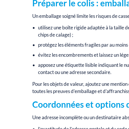
Préparer le colis : embal
Un emballage soigné limite les risques de casse
utilisez une boîte rigide adaptée à la taille 
chips de calage) ;
protégez les éléments fragiles par au moins
évitez les encombrements et laissez un léger
apposez une étiquette lisible indiquant le n
contact ou une adresse secondaire.
Pour les objets de valeur, ajoutez une mention
toutes les preuves d’emballage et d’affranchi
Coordonnées et options 
Une adresse incomplète ou un destinataire abse
l’exactitude de l’adresse postale et du code p