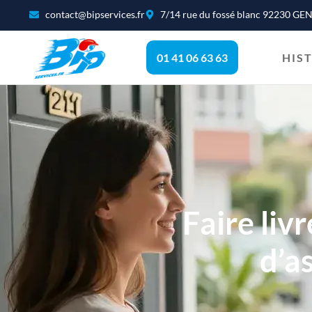
contact@bipservices.fr
7/14 rue du fossé blanc 92230 G
01 41 06 63 63
HIS
Faire liv
d’a